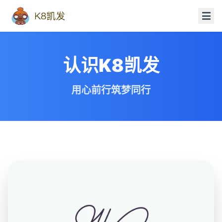
认识
K8凯发
用心前行筑梦同行